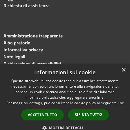
Richiesta di assistenza
Amministrazione trasparente
Albo pretorio
Informativa privacy
Note legali
Dichiarazione di accessibilità
×
Informazioni sui cookie
Questo sito web utilizza cookie tecnici e assimilati strettamente
necessari al corretto funzionamento e alla navigazione del sito,
RSS
Copyright © 2024, Comune
nonché un cookie tecnico analitico al solo fine di elaborare
Accessibilità
di Roccarainola
informazioni statistiche, aggregate e anonime.
Per maggiori dettagli, può consultare la cookie policy al seguente
link
Privacy
Powered by
Municipium
Cookie
|
Accesso redazione
RIFIUTA TUTTO
ACCETTA TUTTO
Mappa del sito
Webmail
MOSTRA DETTAGLI