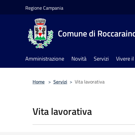
Salta al contenuto principale
Regione Campania
Comune di Roccarain
Amministrazione
Novità
Servizi
Vivere 
Home
>
Servizi
>
Vita lavorativa
Vita lavorativa