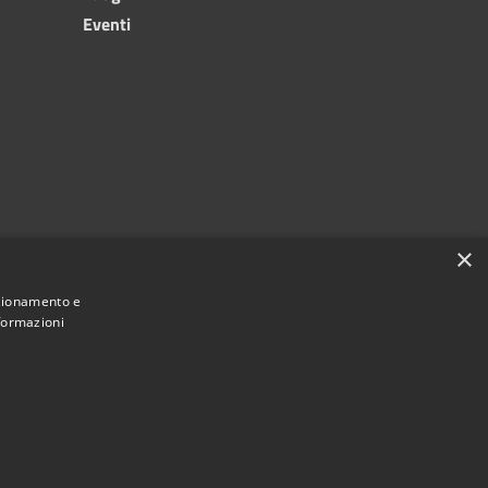
Eventi
×
nzionamento e
nformazioni
Copyright © 2024, Comune di Roccarainola
Powered by
|
Municipium
Accesso redazione