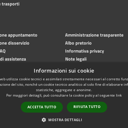
 trasporti
ione appuntamento
Amministrazione trasparente
one disservizio
Albo pretorio
FAQ
Informativa privacy
 di assistenza
Note legali
Dichiarazione di accessibilità
Informazioni sui cookie
web utilizza cookie tecnici e assimilati strettamente necessari al corretto fu
azione del sito, nonché un cookie tecnico analitico al solo fine di elaborare i
statistiche, aggregate e anonime.
Per maggiori dettagli, può consultare la cookie policy al seguente
link
l sito
Webmail
RIFIUTA TUTTO
ACCETTA TUTTO
MOSTRA DETTAGLI