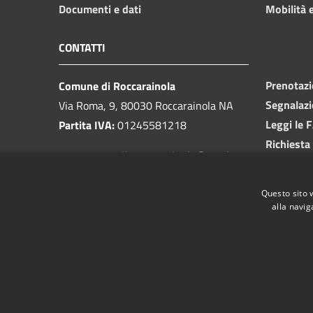
Documenti e dati
Mobilità e
CONTATTI
Prenotaz
Comune di Roccarainola
Segnalazi
Via Roma, 9, 80030 Roccarainola NA
Leggi le 
Partita IVA:
01245581218
Richiesta
PEC:
protocollo.roccarainola@pec.it
Centralino unico:
081 8293449
Questo sito 
alla navig
RSS
Accessibilità
Privacy
Cookie
Mappa de