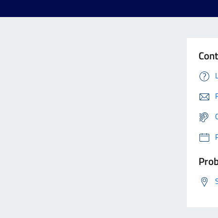
Cont
Prob