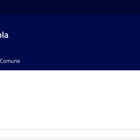
ola
il Comune