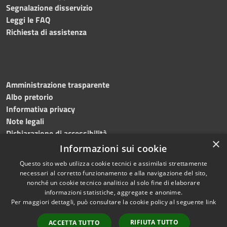
Segnalazione disservizio
Leggi le FAQ
Richiesta di assistenza
Amministrazione trasparente
Albo pretorio
Informativa privacy
Note legali
Dichiarazione di accessibilità
×
Informazioni sui cookie
Questo sito web utilizza cookie tecnici e assimilati strettamente
necessari al corretto funzionamento e alla navigazione del sito,
RSS
Copyright © 2024, Comune
nonché un cookie tecnico analitico al solo fine di elaborare
Accessibilità
di Roccarainola
informazioni statistiche, aggregate e anonime.
Per maggiori dettagli, può consultare la cookie policy al seguente
link
Privacy
Powered by
Municipium
Cookie
|
Accesso redazione
RIFIUTA TUTTO
ACCETTA TUTTO