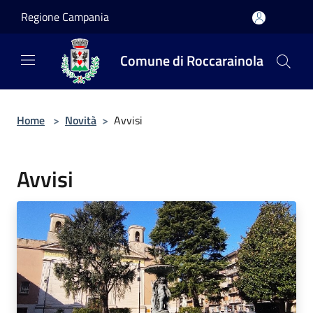
Salta al contenuto principale
Regione Campania
Comune di Roccarainola
Home
>
Novità
>
Avvisi
Avvisi