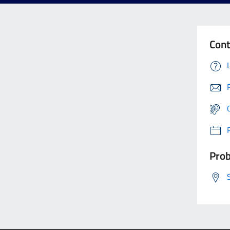
Cont
Prob