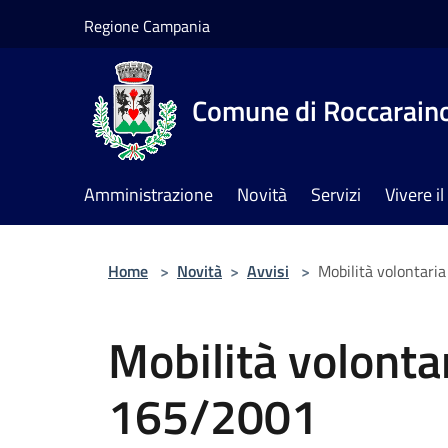
Salta al contenuto principale
Regione Campania
Comune di Roccarain
Amministrazione
Novità
Servizi
Vivere 
Home
>
Novità
>
Avvisi
>
Mobilità volontari
Mobilità volonta
165/2001