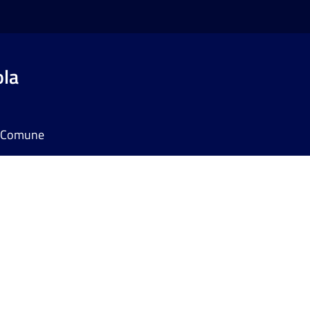
ola
il Comune