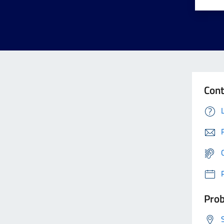
Cont
Prob