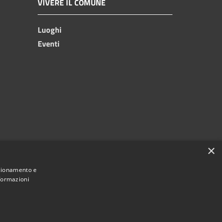
VIVERE IL COMUNE
Luoghi
Eventi
×
nzionamento e
nformazioni
Copyright © 2024, Comune di Roccarainola