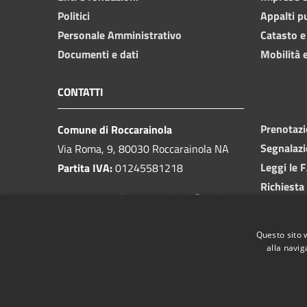
Politici
Appalti p
Personale Amministrativo
Catasto e
Documenti e dati
Mobilità e
CONTATTI
Prenotaz
Comune di Roccarainola
Segnalazi
Via Roma, 9, 80030 Roccarainola NA
Leggi le 
Partita IVA:
01245581218
Richiesta
PEC:
protocollo.roccarainola@pec.it
Centralino unico:
081 8293449
Questo sito 
alla navig
RSS
Accessibilità
Privacy
Cookie
Mappa de