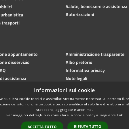
Salute, benessere e assistenza
ubblici
Autorizzazioni
 urbanistica
 trasporti
ione appuntamento
Amministrazione trasparente
one disservizio
Albo pretorio
FAQ
Informativa privacy
 di assistenza
Note legali
Dichiarazione di accessibilità
Informazioni sui cookie
web utilizza cookie tecnici e assimilati strettamente necessari al corretto fu
azione del sito, nonché un cookie tecnico analitico al solo fine di elaborare i
statistiche, aggregate e anonime.
Per maggiori dettagli, può consultare la cookie policy al seguente
link
l sito
Webmail
RIFIUTA TUTTO
ACCETTA TUTTO