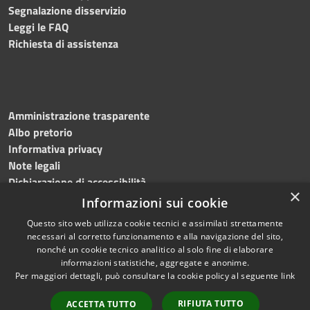
Segnalazione disservizio
Leggi le FAQ
Richiesta di assistenza
Amministrazione trasparente
Albo pretorio
Informativa privacy
Note legali
Dichiarazione di accessibilità
×
Informazioni sui cookie
Questo sito web utilizza cookie tecnici e assimilati strettamente
necessari al corretto funzionamento e alla navigazione del sito,
RSS
Copyright © 2024, Comune
nonché un cookie tecnico analitico al solo fine di elaborare
Accessibilità
di Roccarainola
informazioni statistiche, aggregate e anonime.
Per maggiori dettagli, può consultare la cookie policy al seguente
link
Privacy
Powered by
Municipium
Cookie
|
Accesso redazione
RIFIUTA TUTTO
ACCETTA TUTTO