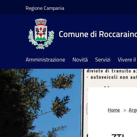
Salta al contenuto principale
Regione Campania
Comune di Roccarain
Amministrazione
Novità
Servizi
Vivere 
Home
>
Arg