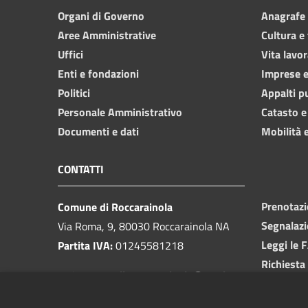
Organi di Governo
Anagrafe e
Aree Amministrative
Cultura e
Uffici
Vita lavor
Enti e fondazioni
Imprese 
Politici
Appalti p
Personale Amministrativo
Catasto e
Documenti e dati
Mobilità e
CONTATTI
Prenotaz
Comune di Roccarainola
Segnalazi
Via Roma, 9, 80030 Roccarainola NA
Leggi le 
Partita IVA:
01245581218
Richiesta
PEC:
protocollo.roccarainola@pec.it
Centralino unico:
081 8293449