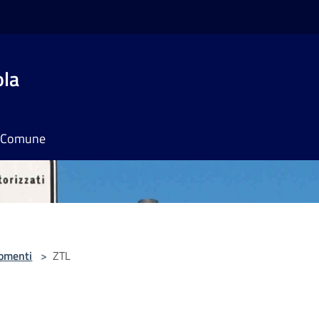
ola
il Comune
omenti
>
ZTL