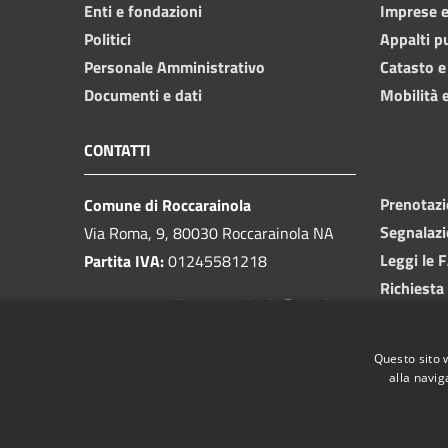
Enti e fondazioni
Imprese 
Politici
Appalti p
Personale Amministrativo
Catasto e
Documenti e dati
Mobilità e
CONTATTI
Prenotaz
Comune di Roccarainola
Segnalazi
Via Roma, 9, 80030 Roccarainola NA
Leggi le 
Partita IVA:
01245581218
Richiesta
PEC:
protocollo.roccarainola@pec.it
Centralino unico:
081 8293449
Questo sito 
alla navig