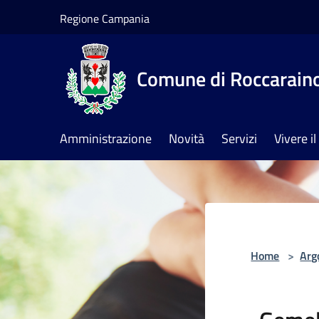
Salta al contenuto principale
Regione Campania
Comune di Roccarain
Amministrazione
Novità
Servizi
Vivere 
Home
>
Arg