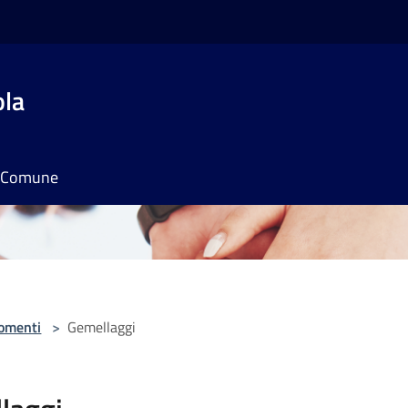
ola
il Comune
omenti
>
Gemellaggi