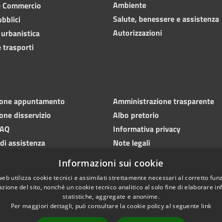
Ambiente
e Commercio
Salute, benessere e assistenza
ubblici
Autorizzazioni
 urbanistica
 trasporti
ione appuntamento
Amministrazione trasparente
one disservizio
Albo pretorio
FAQ
Informativa privacy
 di assistenza
Note legali
Dichiarazione di accessibilità
Informazioni sui cookie
web utilizza cookie tecnici e assimilati strettamente necessari al corretto fu
azione del sito, nonché un cookie tecnico analitico al solo fine di elaborare i
statistiche, aggregate e anonime.
Per maggiori dettagli, può consultare la cookie policy al seguente
link