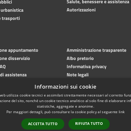
Salute, benessere e assistenza
ubblici
Autorizzazioni
 urbanistica
 trasporti
ione appuntamento
Amministrazione trasparente
one disservizio
Albo pretorio
FAQ
Informativa privacy
 di assistenza
Note legali
Dichiarazione di accessibilità
Informazioni sui cookie
web utilizza cookie tecnici e assimilati strettamente necessari al corretto fu
azione del sito, nonché un cookie tecnico analitico al solo fine di elaborare i
statistiche, aggregate e anonime.
Per maggiori dettagli, può consultare la cookie policy al seguente
link
l sito
Webmail
RIFIUTA TUTTO
ACCETTA TUTTO