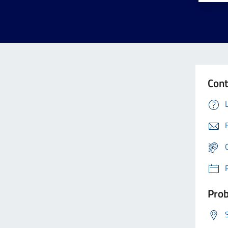
Cont
Prob