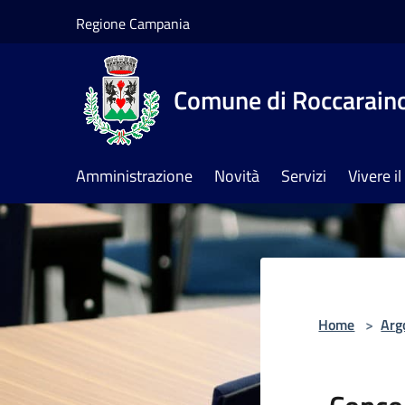
Salta al contenuto principale
Regione Campania
Comune di Roccarain
Amministrazione
Novità
Servizi
Vivere 
Home
>
Arg