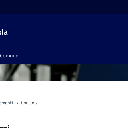
ola
il Comune
omenti
>
Concorsi