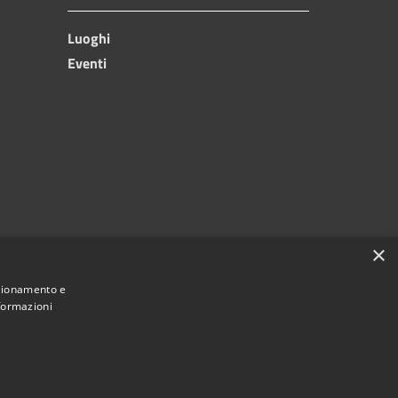
Luoghi
Eventi
×
nzionamento e
nformazioni
Copyright © 2024, Comune di Roccarainola
Powered by
|
Municipium
Accesso redazione