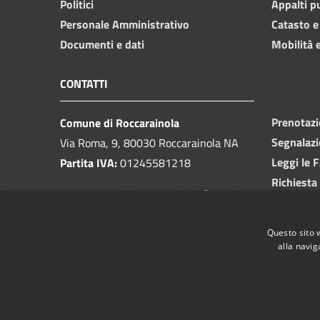
Politici
Appalti p
Personale Amministrativo
Catasto e
Documenti e dati
Mobilità e
CONTATTI
Prenotaz
Comune di Roccarainola
Segnalazi
Via Roma, 9, 80030 Roccarainola NA
Leggi le 
Partita IVA:
01245581218
Richiesta
PEC:
protocollo.roccarainola@pec.it
Centralino unico:
081 8293449
Questo sito 
alla navig
RSS
Accessibilità
Privacy
Cookie
Mappa de