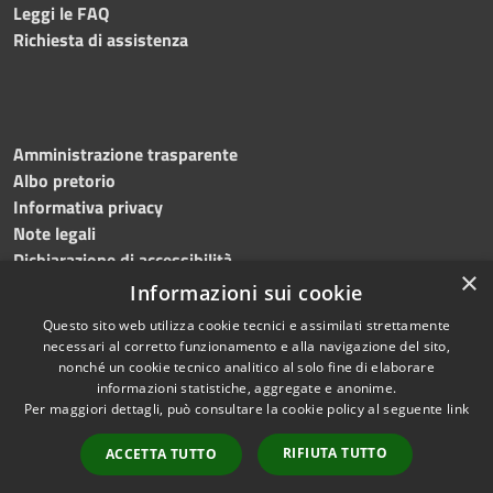
Leggi le FAQ
Richiesta di assistenza
Amministrazione trasparente
Albo pretorio
Informativa privacy
Note legali
Dichiarazione di accessibilità
×
Informazioni sui cookie
Questo sito web utilizza cookie tecnici e assimilati strettamente
necessari al corretto funzionamento e alla navigazione del sito,
RSS
Copyright © 2024, Comune
nonché un cookie tecnico analitico al solo fine di elaborare
Accessibilità
di Roccarainola
informazioni statistiche, aggregate e anonime.
Per maggiori dettagli, può consultare la cookie policy al seguente
link
Privacy
Powered by
Municipium
Cookie
|
Accesso redazione
RIFIUTA TUTTO
ACCETTA TUTTO
Mappa del sito