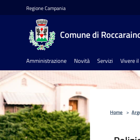
Salta al contenuto principale
Regione Campania
Comune di Roccarain
Amministrazione
Novità
Servizi
Vivere 
Home
>
Arg