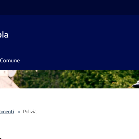
ola
il Comune
omenti
>
Polizia